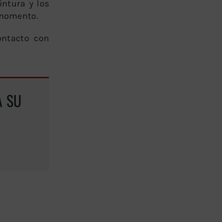
intura y los
 momento.
ontacto con
A SU
GRATUITA