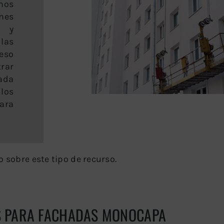
os
nes
s y
las
 eso
rar
ada
los
ara
o sobre este tipo de recurso.
 PARA FACHADAS MONOCAPA