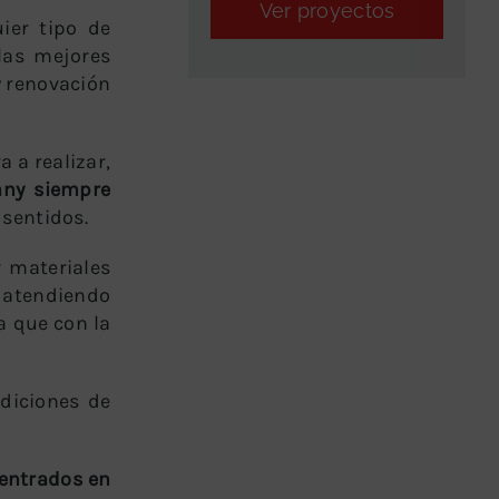
Ver proyectos
ier tipo de
 las mejores
y renovación
 a realizar,
ny siempre
 sentidos.
r materiales
, atendiendo
a que con la
diciones de
entrados en