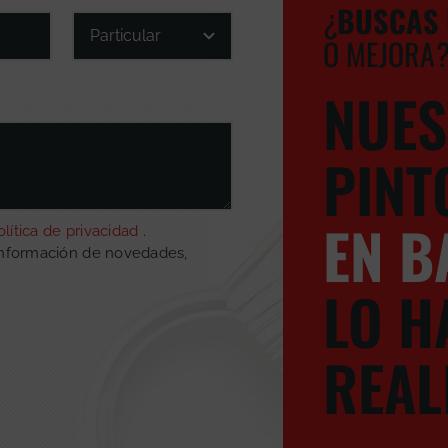
¿
BUSCA
S
O MEJORA
NUES
PINT
EN B
olítica de privacidad
.
información de novedades,
LO H
REAL