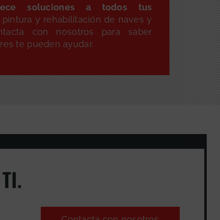
ece soluciones a todos tus
pintura y rehabilitación de naves y
ntacta con nosotros para saber
ores te pueden ayudar.
TI.
Contacta con nosotros