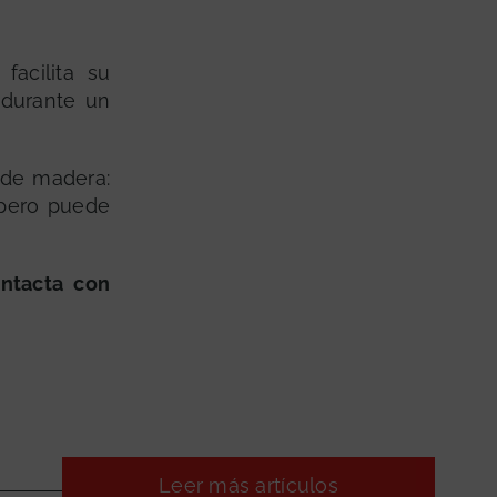
 facilita su
 durante un
 de madera:
 pero puede
ntacta con
GRATUITA
Leer más artículos