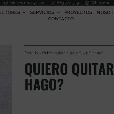
info@varmany.com
663 722 329
WhatsApp
ECTORES
SERVICIOS
PROYECTOS
NOSOT
CONTACTO
Portada
»
Quiero quitar el gotelé, ¿qué hago?
QUIERO QUITAR
HAGO?