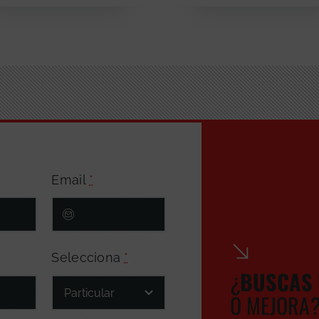
Email
*
Selecciona
*
¿
BUSCA
S
O MEJORA