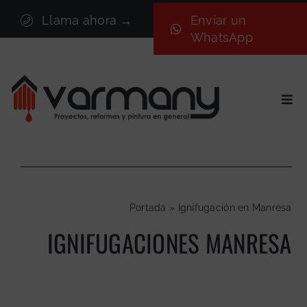
Saltar
Llama ahora →
Enviar un
al
WhatsApp
contenido
Togg
Navi
Inicio
Sectores
Servicios
Portada
»
Ignifugación en Manresa
Proyectos
IGNIFUGACIONES MANRESA
Nosotros
Blog
Contacto