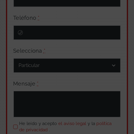
Teléfono
*
Selecciona
*
Mensaje
*
He leído y acepto
el aviso legal
y la
política
de privacidad
.