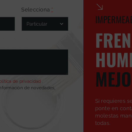
Selecciona
*
IMPERMEAB
FREN
HUM
MEJO
olítica de privacidad
.
información de novedades,
Si requieres s
ponte en cont
molestas man
todas.