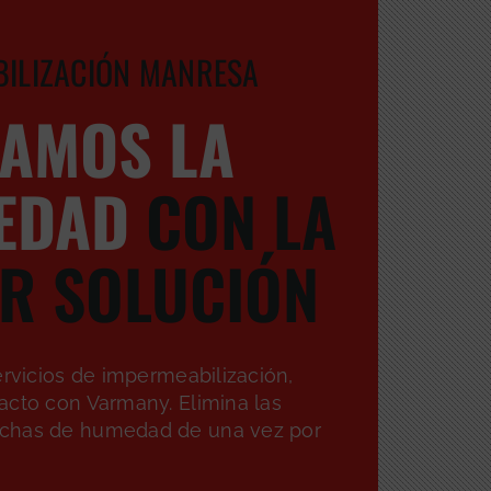
ILIZACIÓN MANRESA
AMOS LA
EDAD
CON LA
R SOLUCIÓN
ervicios de impermeabilización,
acto con Varmany. Elimina las
chas de humedad de una vez por