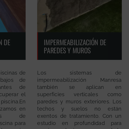
N DE
IMPERMEABILIZACIÓN DE
PAREDES Y MUROS
iscinas de
Los sistemas de
abajos de
impermeabilización Manresa
 antes de
también se aplican en
ecuperar el
superficies verticales como
piscina.En
paredes y muros exteriores. Los
izamos en
techos y suelos no están
rmas de
exentos de tratamiento. Con un
scina para
estudio en profundidad para