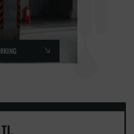
ARKING
TI.