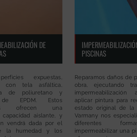
EABILIZACIÓN DE
IMPERMEABILIZACIÓ
AS
PISCINAS
erficies expuestas,
Reparamos daños de p
 con tela asfáltica,
obra, ejecutando tr
a de poliuretano y
impermeabilización
 de EPDM. Estos
aplicar pintura para r
ales ofrecen una
estado original de la 
 capacidad aislante, y
Varmany nos especial
ón vendrá dada por el
diferentes fo
de la humedad y los
impermeabilizar una pi