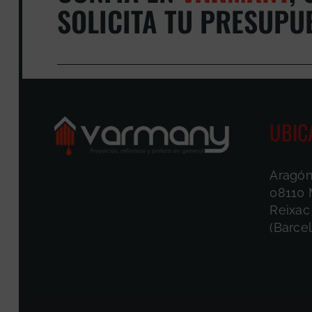
SOLICITA TU PRESUPU
UBIC
Aragón
08110 
Reixac
(Barce