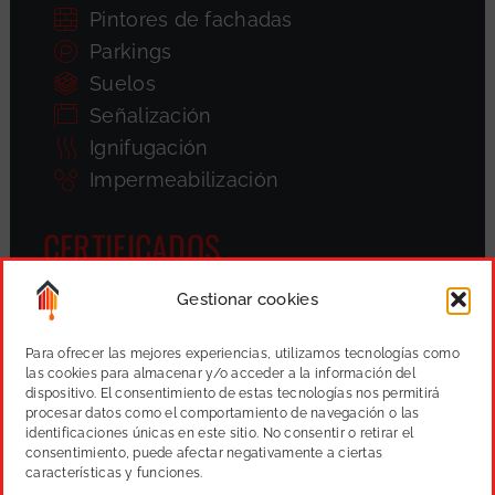
Pintores de fachadas
Parkings
Suelos
Señalización
Ignifugación
Impermeabilización
CERTIFICADOS
Gestionar cookies
Para ofrecer las mejores experiencias, utilizamos tecnologías como
las cookies para almacenar y/o acceder a la información del
dispositivo. El consentimiento de estas tecnologías nos permitirá
procesar datos como el comportamiento de navegación o las
identificaciones únicas en este sitio. No consentir o retirar el
consentimiento, puede afectar negativamente a ciertas
características y funciones.