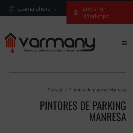
Saltar
Llama ahora →
Enviar un
al
WhatsApp
contenido
Togg
Navi
Inicio
Sectores
Servicios
Portada
»
Pintores de parking Manresa
Proyectos
PINTORES DE PARKING
Nosotros
MANRESA
Blog
Contacto