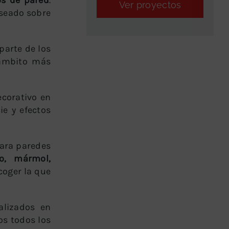
Ver proyectos
eseado sobre
parte de los
 ámbito más
ecorativo en
ie y efectos
para paredes
co, mármol,
coger la que
alizados en
os todos los