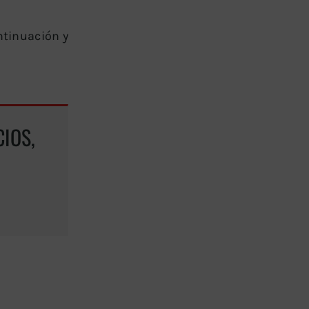
ntinuación y
IOS,
GRATUITA