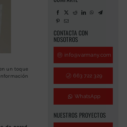
CONTACTA CON
NOSOTROS
info@varmany.com
den un toque
663 722 329
 información
WhatsApp
NUESTROS PROYECTOS
os de pared
.