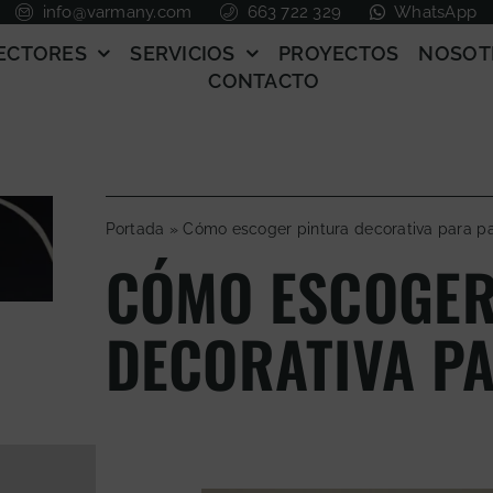
info@varmany.com
663 722 329
WhatsApp
ECTORES
SERVICIOS
PROYECTOS
NOSOT
CONTACTO
Portada
»
Cómo escoger pintura decorativa para p
CÓMO ESCOGER
DECORATIVA P