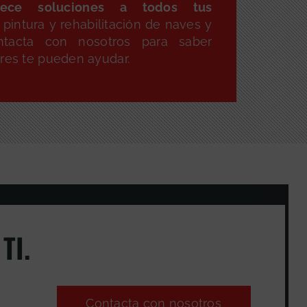
ece soluciones a todos tus
pintura y rehabilitación de naves y
ntacta con nosotros para saber
ores te pueden ayudar.
TI.
Contacta con nosotros