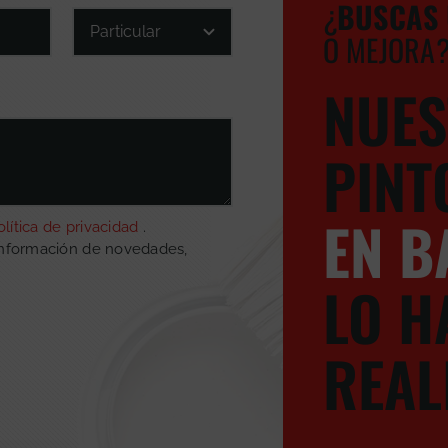
¿
BUSCA
S
O MEJORA
NUES
PINT
EN B
olítica de privacidad
.
información de novedades,
LO H
REAL