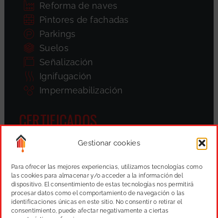
Reforma de naves
Pintores de fachadas
Parkings
Suelos
Señalización
Ignifugación
Impermeabilización
CERTIFICADOS
Gestionar cookies
Para ofrecer las mejores experiencias, utilizamos tecnologías como
las cookies para almacenar y/o acceder a la información del
dispositivo. El consentimiento de estas tecnologías nos permitirá
procesar datos como el comportamiento de navegación o las
identificaciones únicas en este sitio. No consentir o retirar el
consentimiento, puede afectar negativamente a ciertas