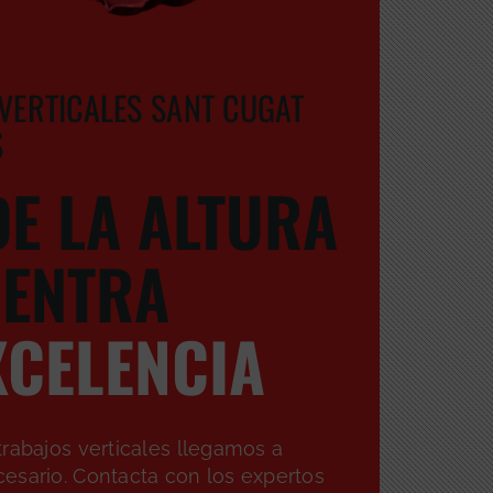
VERTICALES SANT CUGAT
S
E LA ALTURA
ENTRA
XCELENCIA
rabajos verticales llegamos a
esario. Contacta con los expertos