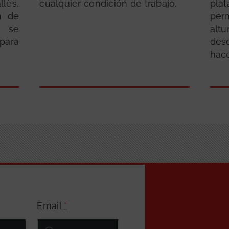
llès,
cualquier condición de trabajo.
pla
n de
per
e se
alt
para
de
hac
Email
*