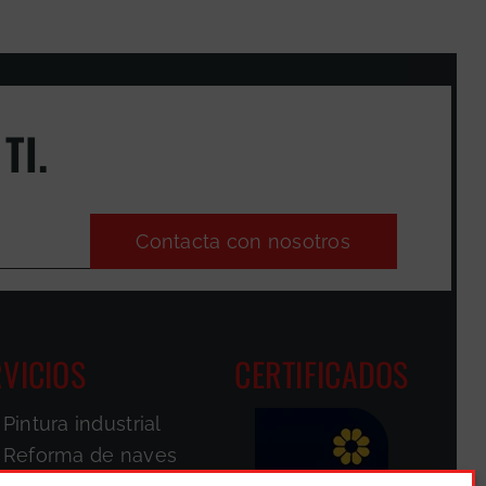
TI.
Contacta con nosotros
VICIOS
CERTIFICADOS
Pintura industrial
Reforma de naves
Pintores de