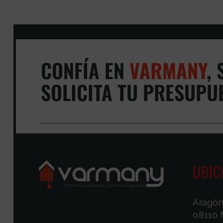
CONFÍA EN
VARMANY
,
S
SOLICITA TU PRESUPU
UBIC
Aragón
08110 