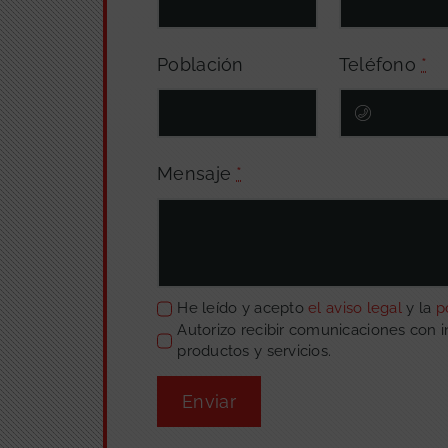
Población
Teléfono
*
Mensaje
*
He leído y acepto
el aviso legal
y la
p
Autorizo recibir comunicaciones con 
productos y servicios.
Enviar