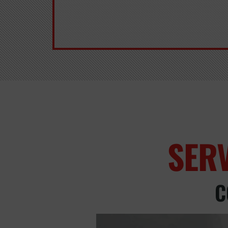
SER
C