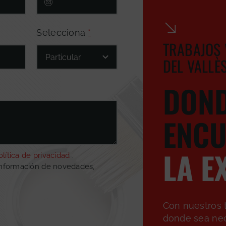
Selecciona
*
TRABAJOS 
DEL VALLÈ
DOND
ENCU
LA E
olítica de privacidad
.
información de novedades,
Con nuestros t
donde sea nec