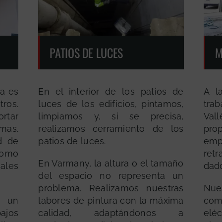
PATIOS DE LUCES
M
ca es
En el interior de los patios de
A l
ros.
luces de los edificios, pintamos,
trab
rtar
limpiamos y, si se precisa,
Val
mas.
realizamos cerramiento de los
pro
d de
patios de luces.
emp
como
ret
En Varmany, la altura o el tamaño
ales
dado
del espacio no representa un
problema. Realizamos nuestras
Nues
 un
labores de pintura con la máxima
co
ajos
calidad, adaptándonos a
elé