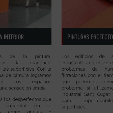
A INTERIOR
PINTURAS PROTECT
s de la pintura,
Los edificios de l
amos la apariencia
industriales no están 
e las superficies. Con la
problemas de hu
a de pintura logramos
filtraciones con el tie
ecer los espacios
que podemos elimi
una sensación limpia.
problema si utilizam
industrial Sant Cugat 
 los desperfectos que
para impermeabil
 encontrar en la
superficies.
cies como grietas o