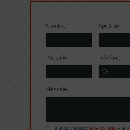
Nombre
*
Apellido
Población
Teléfono
*
Mensaje
*
He leído y acepto
el aviso legal
y la
p