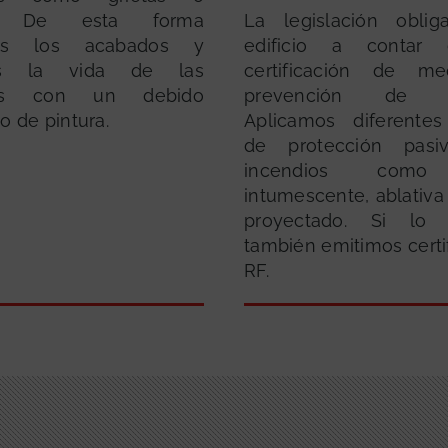
s. De esta forma
La legislación obli
os los acabados y
edificio a contar
os la vida de las
certificación de m
cies con un debido
prevención de in
o de pintura.
Aplicamos diferentes
de protección pasi
incendios como 
intumescente, ablativa
proyectado. Si lo n
también emitimos certi
RF.