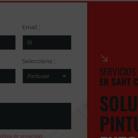
Email
*
Selecciona
*
SERVICIOS
EN SANT 
SOLU
PINT
olítica de privacidad
.