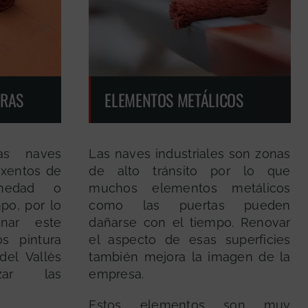
ORAS
ELEMENTOS METÁLICOS
as naves
Las naves industriales son zonas
exentos de
de alto tránsito por lo que
medad o
muchos elementos metálicos
mpo, por lo
como las puertas pueden
nar este
dañarse con el tiempo. Renovar
os pintura
el aspecto de esas superficies
del Vallès
también mejora la imagen de la
izar las
empresa.
Estos elementos son muy