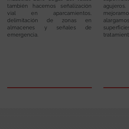
también hacemos señalización
agujero
vial en aparcamientos,
mejoram
delimitación de zonas en
alargam
almacenes y señales de
superfi
emergencia.
tratamient