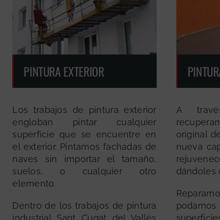
PINTURA EXTERIOR
PINTUR
Los trabajos de pintura exterior
A travé
engloban pintar cualquier
recuper
superficie que se encuentre en
original d
el exterior. Pintamos fachadas de
nueva cap
naves sin importar el tamaño,
rejuven
suelos, o cualquier otro
dándoles 
elemento.
Reparamos
Dentro de los trabajos de pintura
podamos
industrial Sant Cugat del Vallès
superfi