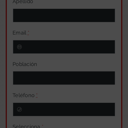
Apellido
Email
*
Población
Teléfono
*
Selecciona
*