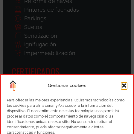
Reforma de naves
Pintores de fachadas
Parkings
Suelos
Señalización
Ignifugación
Impermeabilización
CERTIFICADOS
Gestionar cookies
Para ofrecer las mejores experiencias, utilizamos tecnologías como
las cookies para almacenar y/o acceder a la información del
dispositivo. El consentimiento de estas tecnologías nos permitirá
procesar datos como el comportamiento de navegación o las
identificaciones únicas en este sitio. No consentir o retirar el
consentimiento, puede afectar negativamente a ciertas
características y funciones.