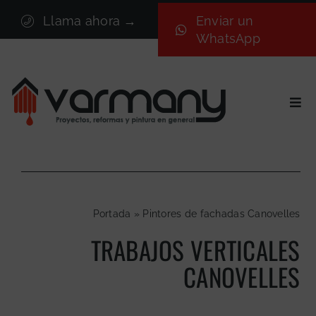
Saltar
Llama ahora →
Enviar un
al
WhatsApp
contenido
Togg
Navi
Inicio
Sectores
Servicios
Portada
»
Pintores de fachadas Canovelles
Proyectos
TRABAJOS VERTICALES
Nosotros
CANOVELLES
Blog
Contacto