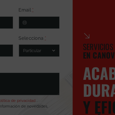
Email
*
Selecciona
*
SERVICIOS
EN CANOV
ACA
DUR
Y EF
olítica de privacidad
.
información de novedades,