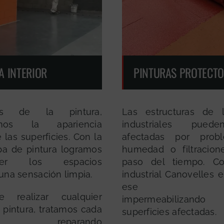
A INTERIOR
PINTURAS PROTECT
s de la pintura,
Las estructuras de 
amos la apariencia
industriales pued
e las superficies. Con la
afectadas por prob
a de pintura logramos
humedad o filtracion
ecer los espacios
paso del tiempo. Co
una sensación limpia.
industrial Canovelles 
ese probl
 realizar cualquier
impermeabiliza
 pintura, tratamos cada
superficies afectadas.
icie reparando