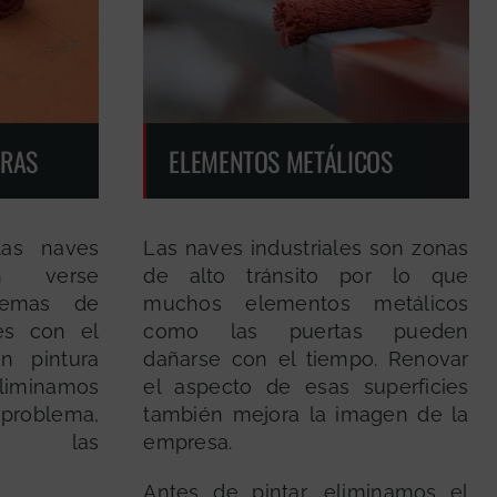
ORAS
ELEMENTOS METÁLICOS
las naves
Las naves industriales son zonas
en verse
de alto tránsito por lo que
lemas de
muchos elementos metálicos
es con el
como las puertas pueden
n pintura
dañarse con el tiempo. Renovar
eliminamos
el aspecto de esas superficies
ema,
también mejora la imagen de la
ndo las
empresa.
Antes de pintar, eliminamos el