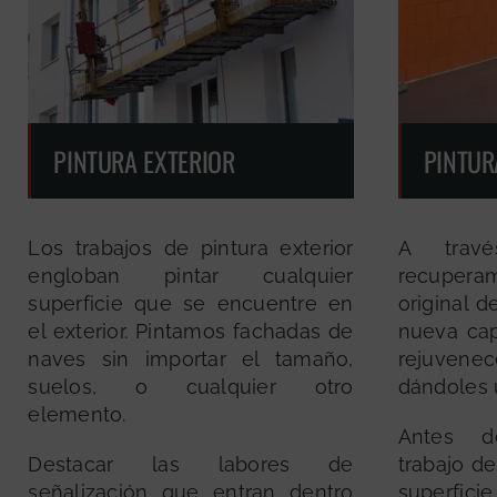
PINTURA EXTERIOR
PINTUR
Los trabajos de pintura exterior
A travé
engloban pintar cualquier
recuper
superficie que se encuentre en
original d
el exterior. Pintamos fachadas de
nueva cap
naves sin importar el tamaño,
rejuven
suelos, o cualquier otro
dándoles 
elemento.
Antes de
Destacar las labores de
trabajo de
señalización que entran dentro
superf