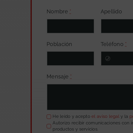
Nombre
*
Apellido
Población
Teléfono
*
Mensaje
*
He leído y acepto
el aviso legal
y la
p
Autorizo recibir comunicaciones con 
productos y servicios.