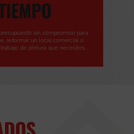
TIEMPO
n presupuesto sin compromiso para
e, reformar un local comercial o
 trabajo de pintura que necesites.
ADOS