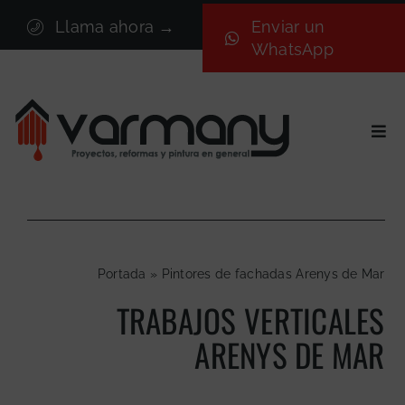
Saltar
Llama ahora →
Enviar un
al
WhatsApp
contenido
Togg
Navi
Inicio
Sectores
Servicios
Portada
»
Pintores de fachadas Arenys de Mar
Proyectos
TRABAJOS VERTICALES
Nosotros
ARENYS DE MAR
Blog
Contacto