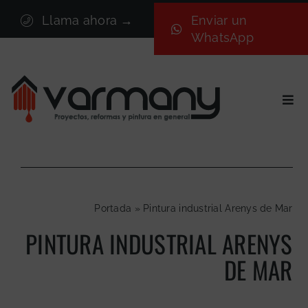
Saltar
Llama ahora →
Enviar un
al
WhatsApp
contenido
Togg
Navi
Inicio
Sectores
Servicios
Portada
»
Pintura industrial Arenys de Mar
Proyectos
PINTURA INDUSTRIAL ARENYS
Nosotros
DE MAR
Blog
Contacto