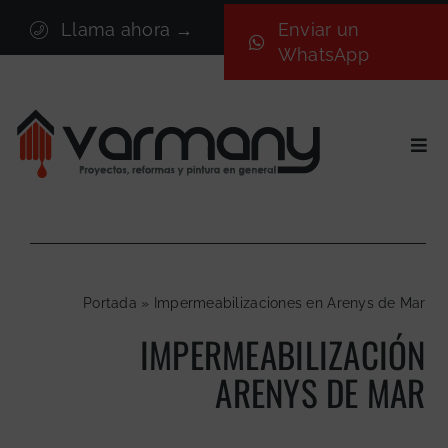
Saltar
Llama ahora →
Enviar un
al
WhatsApp
contenido
Togg
Navi
Inicio
Sectores
Servicios
Portada
»
Impermeabilizaciones en Arenys de Mar
Proyectos
IMPERMEABILIZACIÓN
Nosotros
ARENYS DE MAR
Blog
Contacto