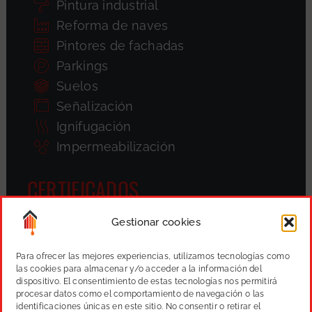
Pintura industrial
Reforma de naves
Pintores de fachadas
Parkings
Suelos
Señalización
Ignifugación
Impermeabilización
CERTIFICADOS
Gestionar cookies
Para ofrecer las mejores experiencias, utilizamos tecnologías como
las cookies para almacenar y/o acceder a la información del
dispositivo. El consentimiento de estas tecnologías nos permitirá
procesar datos como el comportamiento de navegación o las
identificaciones únicas en este sitio. No consentir o retirar el