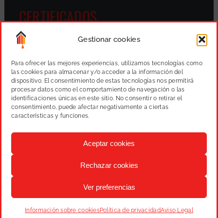
CERTIFICADOS
Gestionar cookies
Para ofrecer las mejores experiencias, utilizamos tecnologías como
las cookies para almacenar y/o acceder a la información del
dispositivo. El consentimiento de estas tecnologías nos permitirá
procesar datos como el comportamiento de navegación o las
identificaciones únicas en este sitio. No consentir o retirar el
consentimiento, puede afectar negativamente a ciertas
características y funciones.
Aceptar cookies
Rechazar cookies
Varmany, S.L.
Pintura, reformas y proyectos
|
Aviso
Ver preferencias
legal
|
Política de privacidad
|
Cookies
|
Diseño web:
qualitystudio
Información sobre cookies
Política de privacidad
Aviso Legal