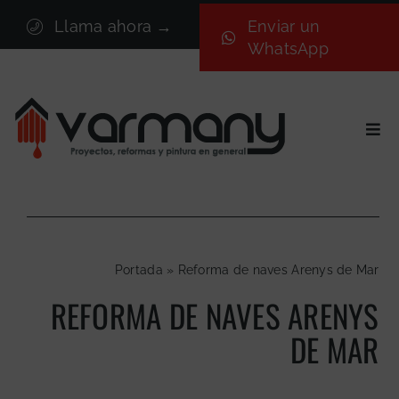
Saltar
Llama ahora →
Enviar un
al
WhatsApp
contenido
Togg
Navi
Inicio
Sectores
Servicios
Portada
»
Reforma de naves Arenys de Mar
Proyectos
REFORMA DE NAVES ARENYS
Nosotros
DE MAR
Blog
Contacto