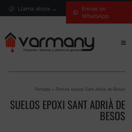
Saltar
Llama ahora →
Enviar un
al
WhatsApp
contenido
Togg
Navi
Inicio
Sectores
Servicios
Portada
»
Pintura suelos Sant Adrià de Besos
Proyectos
SUELOS EPOXI SANT ADRIÀ DE
Nosotros
BESOS
Blog
Contacto