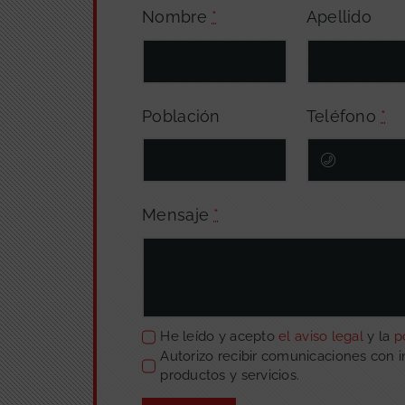
Nombre
*
Apellido
Población
Teléfono
*
Mensaje
*
He leído y acepto
el aviso legal
y la
p
Autorizo recibir comunicaciones con 
productos y servicios.