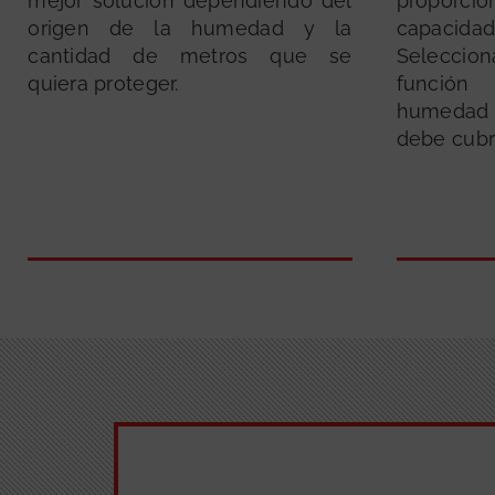
mejor solución dependiendo del
proporc
origen de la humedad y la
capacid
cantidad de metros que se
Seleccion
quiera proteger.
función
humedad 
debe cubri