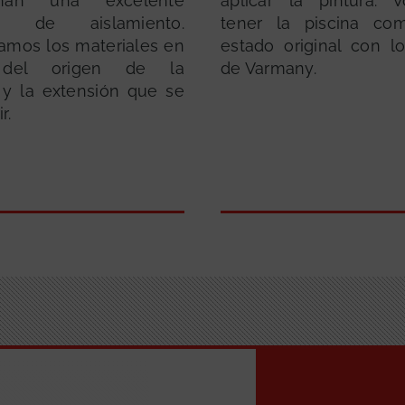
ionan una excelente
aplicar la pintura. 
ad de aislamiento.
tener la piscina c
amos los materiales en
estado original con lo
 del origen de la
de Varmany.
y la extensión que se
r.