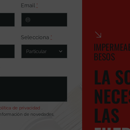
Email
*
Selecciona
*
IMPERMEAB
BESOS
LA S
NECE
LAS
olítica de privacidad
.
información de novedades,