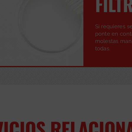
FILT
Si requieres s
ponte en cont
molestas man
todas.
VICIOS RELACION