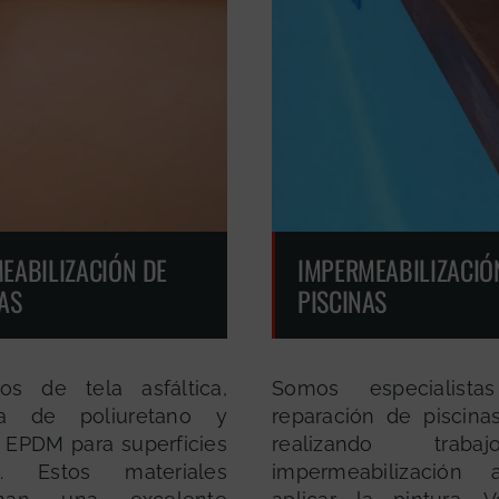
EABILIZACIÓN DE
IMPERMEABILIZACIÓ
AS
PISCINAS
os de tela asfáltica,
Somos especialist
a de poliuretano y
reparación de piscina
 EPDM para superficies
realizando trab
s. Estos materiales
impermeabilización