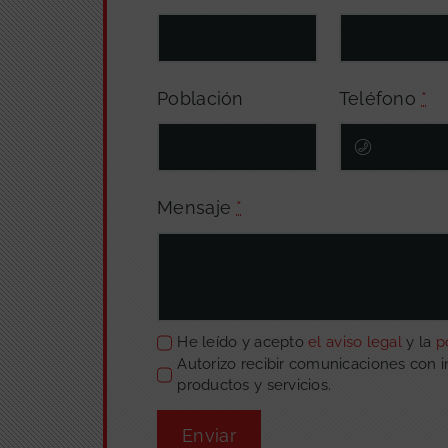
Población
Teléfono
*
Mensaje
*
He leído y acepto
el aviso legal
y la
p
Autorizo recibir comunicaciones con 
productos y servicios.
Enviar