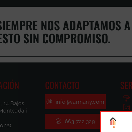
IEMPRE NOS ADAPTAMOS A 
ESTO SIN COMPROMISO.
ACIÓN
CONTACTO
SER
info@varmany.com
, 14 Bajos
Montcada i
663 722 329
lona)