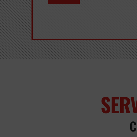
SER
C