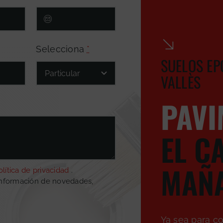
Selecciona
*
SUELOS EP
VALLÈS
PAVI
EL C
MAÑ
olítica de privacidad
.
información de novedades,
Ya sea para co