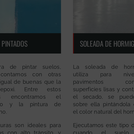
 PINTADOS
SOLEADA DE HORMI
a de pintar suelos,
La soleada de hor
 contamos con otras
utiliza para niv
igual de buenas que la
pavimentos cons
 epoxi. Entre estos
superficies lisas y cont
les encontramos el
el secado, se puede
ano y la pintura de
sobre ella pintándola
ho.
el color natural del ho
turas son ideales para
Ejecutamos este tipo d
s con alto tránsito, y
cuando el suelo 