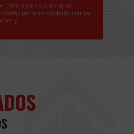
n pintura para suelos epoxi
 Vallès, ponte en contacto con los
armany.
ADOS
OS