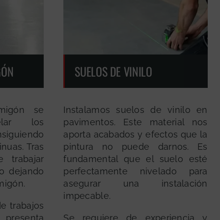
GÓN
SUELOS DE VINILO
migón se
Instalamos suelos de vinilo en
elar los
pavimentos. Este material nos
iguiendo
aporta acabados y efectos que la
inuas. Tras
pintura no puede darnos. Es
 trabajar
fundamental que el suelo esté
 o dejando
perfectamente nivelado para
rmigón.
asegurar una instalación
impecable.
e trabajos
presenta
Se requiere de experiencia y