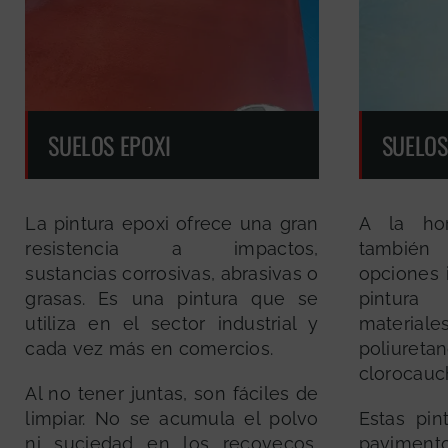
SUELOS EPOXI
SUELOS
La pintura epoxi ofrece una gran
A la hor
resistencia a impactos,
también
sustancias corrosivas, abrasivas o
opciones 
grasas. Es una pintura que se
pintura
utiliza en el sector industrial y
materia
cada vez más en comercios.
poliuret
clorocauc
Al no tener juntas, son fáciles de
limpiar. No se acumula el polvo
Estas pin
ni suciedad en los recovecos,
pavimento