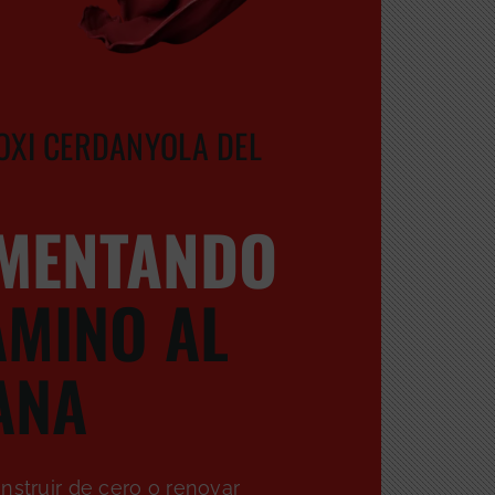
OXI CERDANYOLA DEL
MENTANDO
AMINO AL
ANA
nstruir de cero o renovar