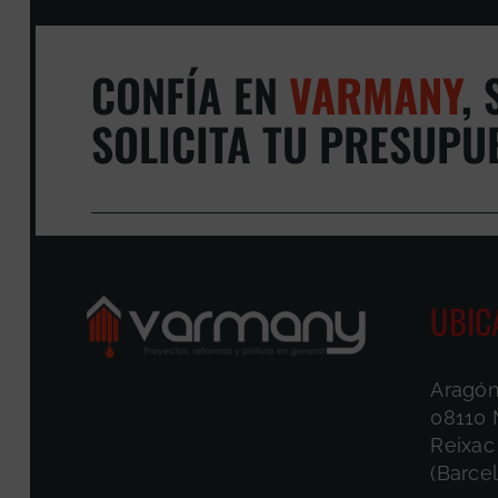
CONFÍA EN
VARMANY
,
S
SOLICITA TU PRESUPU
UBIC
Aragón
08110 
Reixac
(Barce