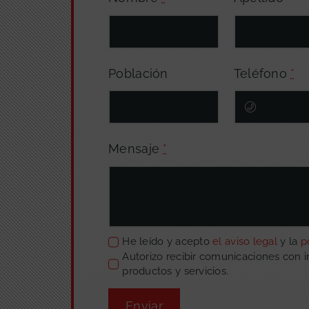
Población
Teléfono
*
Mensaje
*
He leído y acepto
el aviso legal
y la
p
Autorizo recibir comunicaciones con 
productos y servicios.
Enviar