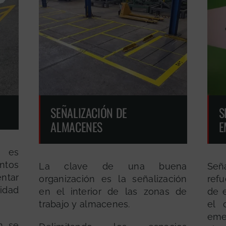
SEÑALIZACIÓN DE
S
ALMACENES
E
 es
ntos
La clave de una buena
Señ
entar
organización es la señalización
refu
idad
en el interior de las zonas de
de 
trabajo y almacenes.
el 
eme
n se