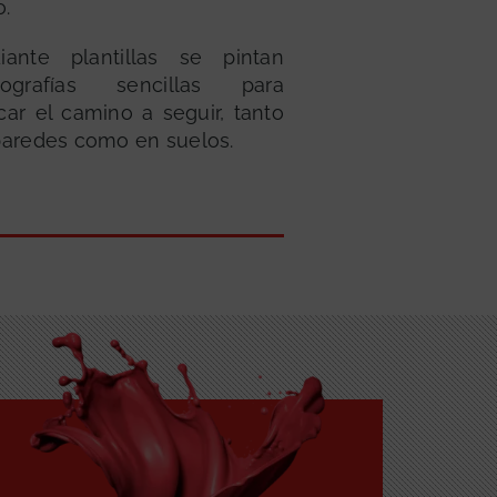
o.
iante plantillas se pintan
nografías sencillas para
ar el camino a seguir, tanto
paredes como en suelos.
GRATUITA