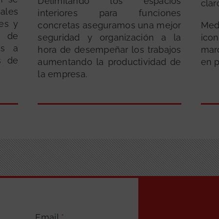
Delimitando los espacios
clar
ales
interiores para funciones
es y
concretas aseguramos una mejor
Med
s de
seguridad y organización a la
ico
os a
hora de desempeñar los trabajos
marc
s de
aumentando la productividad de
en 
la empresa.
Email
*