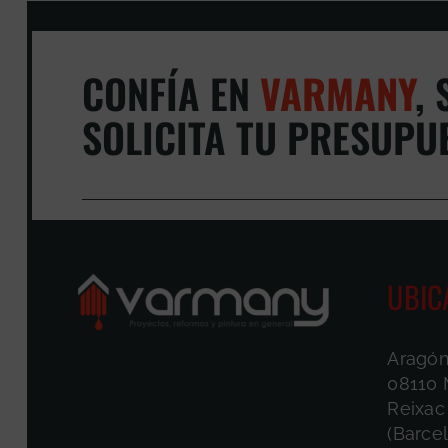
CONFÍA EN
VARMANY
,
S
SOLICITA TU PRESUPU
UBIC
Aragón
08110 
Reixac
(Barce