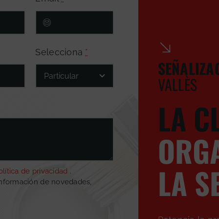
Selecciona
*
SEÑALIZA
VALLÈS
LA C
ORGA
LA S
olítica de privacidad
.
información de novedades,