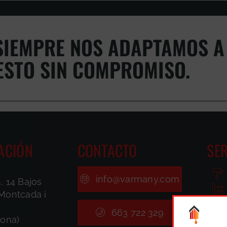
IEMPRE NOS ADAPTAMOS A 
ESTO SIN COMPROMISO.
ACIÓN
CONTACTO
SER
info@varmany.com
, 14 Bajos
Montcada i
663 722 329
lona)