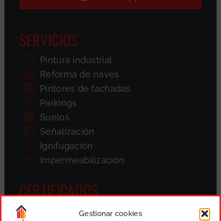
SERVICIOS
Pintura industrial
Reforma de naves
Pintores de fachadas
Parkings
Suelos
Señalización
Ignifugación
Impermeabilización
CERTIFICADOS
Gestionar cookies