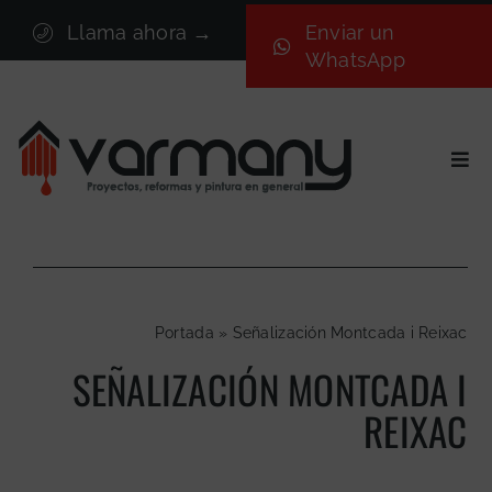
Saltar
Llama ahora →
Enviar un
al
WhatsApp
contenido
Togg
Navi
Inicio
Sectores
Servicios
Portada
»
Señalización Montcada i Reixac
Proyectos
SEÑALIZACIÓN MONTCADA I
Nosotros
REIXAC
Blog
Contacto