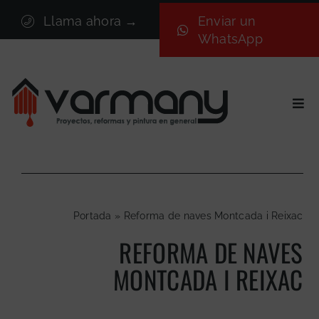
Saltar
Llama ahora →
Enviar un
al
WhatsApp
contenido
Togg
Navi
Inicio
Sectores
Servicios
Portada
»
Reforma de naves Montcada i Reixac
Proyectos
REFORMA DE NAVES
Nosotros
MONTCADA I REIXAC
Blog
Contacto