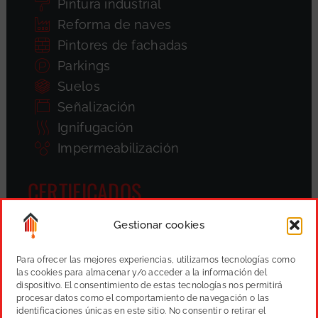
Pintura industrial
Reforma de naves
Pintores de fachadas
Parkings
Suelos
Señalización
Ignifugación
Impermeabilización
CERTIFICADOS
Gestionar cookies
Para ofrecer las mejores experiencias, utilizamos tecnologías como
las cookies para almacenar y/o acceder a la información del
dispositivo. El consentimiento de estas tecnologías nos permitirá
procesar datos como el comportamiento de navegación o las
identificaciones únicas en este sitio. No consentir o retirar el