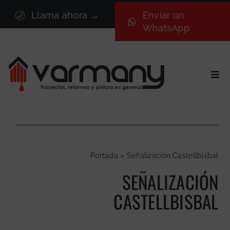
Saltar
Llama ahora →
Enviar un
al
WhatsApp
contenido
Togg
Navi
Inicio
Sectores
Servicios
Portada
»
Señalización Castellbisbal
Proyectos
SEÑALIZACIÓN
Nosotros
CASTELLBISBAL
Blog
Contacto