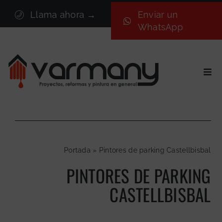
Saltar
Llama ahora →
Enviar un
al
WhatsApp
contenido
Togg
Navi
Inicio
Sectores
Servicios
Portada
»
Pintores de parking Castellbisbal
Proyectos
PINTORES DE PARKING
Nosotros
CASTELLBISBAL
Blog
Contacto