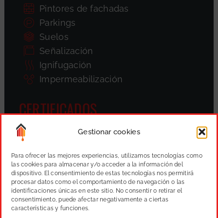
Pintores de fachadas
Parkings
Suelos
Señalización
Ignifugación
Impermeabilización
CERTIFICADOS
Gestionar cookies
Para ofrecer las mejores experiencias, utilizamos tecnologías como
las cookies para almacenar y/o acceder a la información del
dispositivo. El consentimiento de estas tecnologías nos permitirá
procesar datos como el comportamiento de navegación o las
identificaciones únicas en este sitio. No consentir o retirar el
consentimiento, puede afectar negativamente a ciertas
características y funciones.