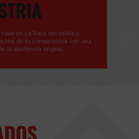
STRIA
 nave en La Roca del Vallès y
ncima de tu competencia con una
e la apariencia original.
ADOS