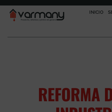
Saltar
al
INICIO
S
contenido
REFORMA D