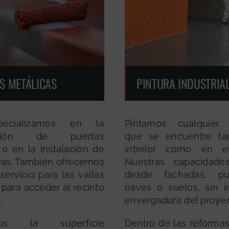
S METÁLICAS
PINTURA INDUSTRIA
ecializamos en la
Pintamos cualquier s
ación de puertas
que se encuentre ta
 o en la instalación de
interior como en el 
as. También ofrecemos
Nuestras capacidade
ervicio para las vallas
desde fachadas, pu
 para acceder al recinto
naves o suelos, sin i
.
envergadura del proyec
mos la superficie
Dentro de las reforma