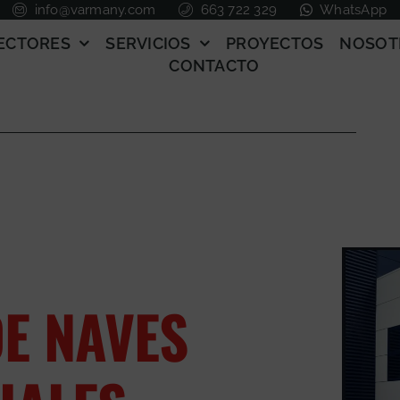
info@varmany.com
663 722 329
WhatsApp
ECTORES
SERVICIOS
PROYECTOS
NOSOT
CONTACTO
E NAVES