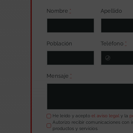
Nombre
*
Apellido
Población
Teléfono
*
Mensaje
*
He leído y acepto
el aviso legal
y la
p
Autorizo recibir comunicaciones con 
productos y servicios.