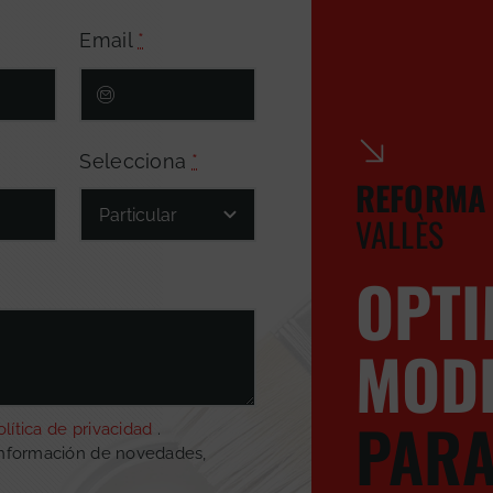
Email
*
Selecciona
*
REFORMA 
VALLÈS
OPTI
MODE
PARA
olítica de privacidad
.
información de novedades,