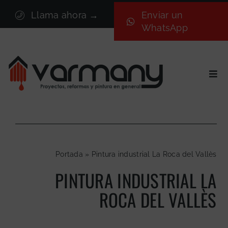
Saltar
Llama ahora →
Enviar un
al
WhatsApp
contenido
Togg
Navi
Inicio
Sectores
Servicios
Portada
»
Pintura industrial La Roca del Vallès
Proyectos
PINTURA INDUSTRIAL LA
Nosotros
ROCA DEL VALLÈS
Blog
Contacto