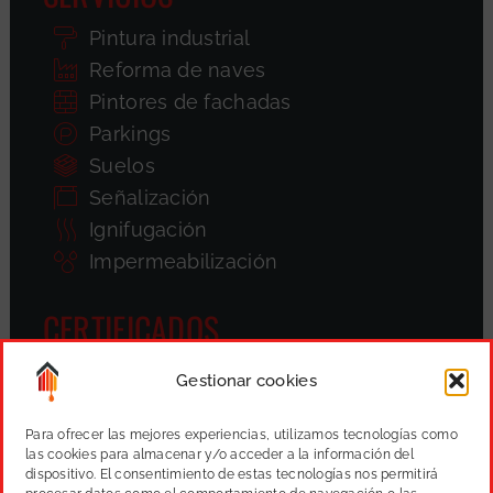
Pintura industrial
Reforma de naves
Pintores de fachadas
Parkings
Suelos
Señalización
Ignifugación
Impermeabilización
CERTIFICADOS
Gestionar cookies
Para ofrecer las mejores experiencias, utilizamos tecnologías como
las cookies para almacenar y/o acceder a la información del
dispositivo. El consentimiento de estas tecnologías nos permitirá