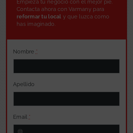
Empieza tu negocio con el mejor pie.
Contacta ahora con Varmany para
reformar tu local
y que luzca como
has imaginado.
Nombre
*
Apellido
Email
*