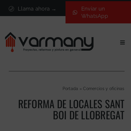
Saltar
Llama ahora →
Enviar un
al
WhatsApp
contenido
Togg
Navi
Inicio
Sectores
Servicios
Portada
»
Comercios y oficinas
Proyectos
REFORMA DE LOCALES SANT
Nosotros
BOI DE LLOBREGAT
Blog
Contacto