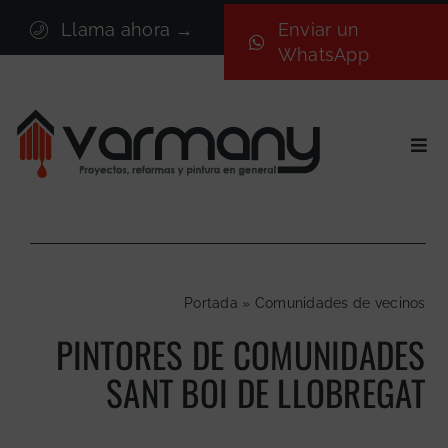
Saltar
Llama ahora →
Enviar un
al
WhatsApp
contenido
Togg
Navi
Inicio
Sectores
Servicios
Portada
»
Comunidades de vecinos
Proyectos
PINTORES DE COMUNIDADES
Nosotros
SANT BOI DE LLOBREGAT
Blog
Contacto