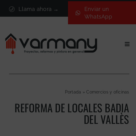
Saltar
Llama ahora →
Enviar un
al
WhatsApp
contenido
Togg
Navi
Inicio
Sectores
Servicios
Portada
»
Comercios y oficinas
Proyectos
REFORMA DE LOCALES BADIA
Nosotros
DEL VALLÈS
Blog
Contacto