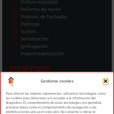
Pintura industrial
Reforma de naves
Pintores de fachadas
Parkings
Suelos
Señalización
Ignifugación
Impermeabilización
CERTIFICADOS
Gestionar cookies
Para ofrecer las mejores experiencias, utilizamos tecnologías como
las cookies para almacenar y/o acceder a la información del
dispositivo. El consentimiento de estas tecnologías nos permitirá
procesar datos como el comportamiento de navegación o las
identificaciones únicas en este sitio. No consentir o retirar el