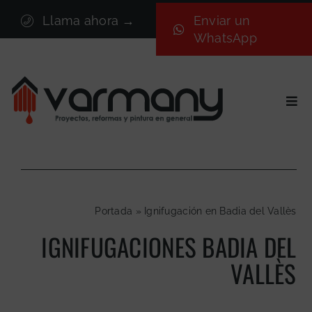
Saltar
Llama ahora →
Enviar un
al
WhatsApp
contenido
Togg
Navi
Inicio
Sectores
Servicios
Portada
»
Ignifugación en Badia del Vallès
Proyectos
IGNIFUGACIONES BADIA DEL
Nosotros
VALLÈS
Blog
Contacto