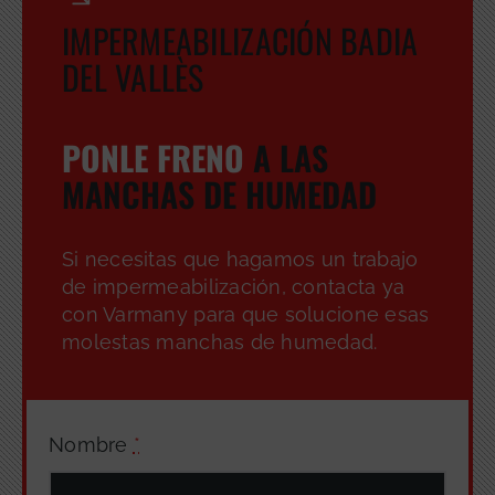
IMPERMEABILIZACIÓN BADIA
DEL VALLÈS
PONLE FRENO
A LAS
MANCHAS DE HUMEDAD
Si necesitas que hagamos un trabajo
de impermeabilización, contacta ya
con Varmany para que solucione esas
molestas manchas de humedad.
Nombre
*