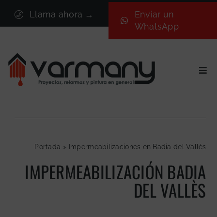
Saltar
Llama ahora →
Enviar un
al
WhatsApp
contenido
Togg
Navi
Inicio
Sectores
Servicios
Portada
»
Impermeabilizaciones en Badia del Vallès
Proyectos
IMPERMEABILIZACIÓN BADIA
Nosotros
DEL VALLÈS
Blog
Contacto