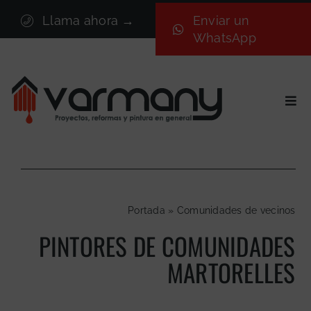
Saltar
Llama ahora →
Enviar un
al
WhatsApp
contenido
Togg
Navi
Inicio
Sectores
Servicios
Portada
»
Comunidades de vecinos
Proyectos
PINTORES DE COMUNIDADES
Nosotros
MARTORELLES
Blog
Contacto