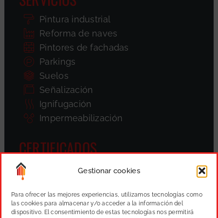
Pintura industrial
Reforma de naves
Pintores de fachadas
Parkings
Suelos
Señalización
Ignifugación
Impermeabilización
CERTIFICADOS
Gestionar cookies
Para ofrecer las mejores experiencias, utilizamos tecnologías como
las cookies para almacenar y/o acceder a la información del
dispositivo. El consentimiento de estas tecnologías nos permitirá