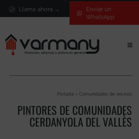
Saltar
Llama ahora →
Enviar un
al
WhatsApp
contenido
Togg
Navi
Inicio
Sectores
Servicios
Portada
»
Comunidades de vecinos
Proyectos
PINTORES DE COMUNIDADES
Nosotros
CERDANYOLA DEL VALLÈS
Blog
Contacto