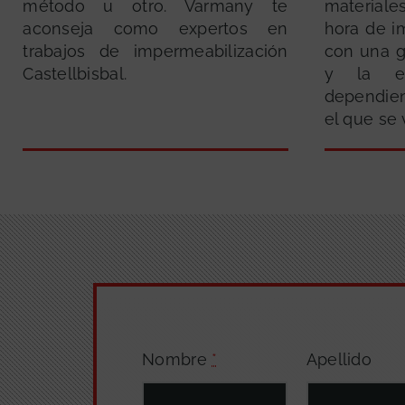
método u otro. Varmany te
materiale
aconseja como expertos en
hora de i
trabajos de impermeabilización
con una g
Castellbisbal.
y la el
dependie
el que se v
Nombre
*
Apellido