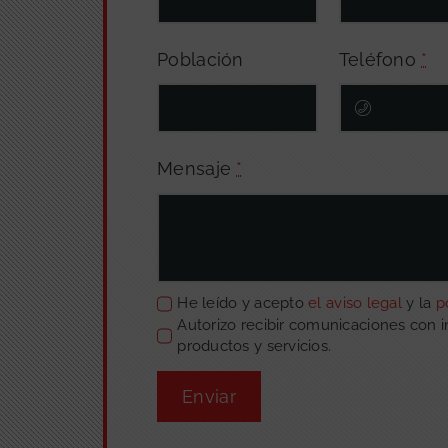
Población
Teléfono
*
Mensaje
*
He leído y acepto
el aviso legal
y la
p
Autorizo recibir comunicaciones con 
productos y servicios.
Enviar