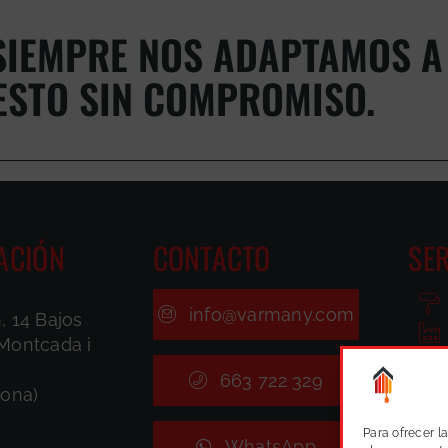
IEMPRE NOS ADAPTAMOS A 
ESTO SIN COMPROMISO.
ACIÓN
CONTACTO
SER
info@varmany.com
, 14 Bajos
Montcada i
663 722 329
lona)
Para ofrecer l
WhatsApp