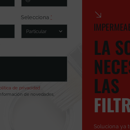
Selecciona
*
IMPERMEAB
LA S
NECE
LAS
olítica de privacidad
.
FILT
información de novedades,
Soluciona ya 