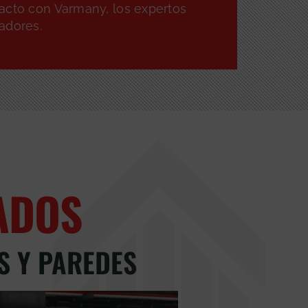
acto con Varmany, los expertos
adores.
ADOS
S Y PAREDES