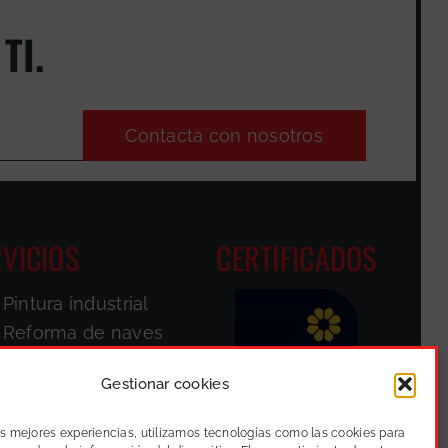
TI.
Contacta con nosotros
VICIOS
CERTIFICADOS
Pintura industrial
Reforma de naves
Pintores de
fachadas
Gestionar cookies
Parkings
as mejores experiencias, utilizamos tecnologías como las cookies para
Suelos