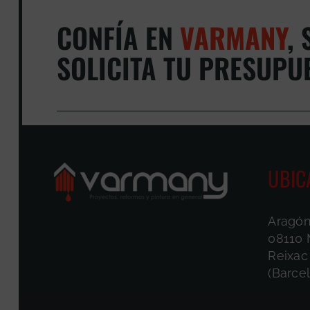
CONFÍA EN
VARMANY
,
S
SOLICITA TU PRESUPU
UBIC
Aragón
08110 
Reixac
(Barce