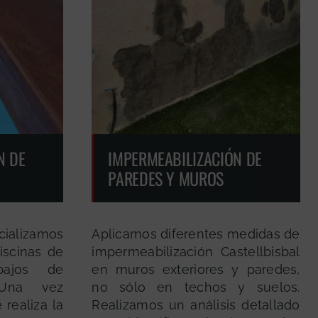
N DE
IMPERMEABILIZACIÓN DE
PAREDES Y MUROS
cializamos
Aplicamos diferentes medidas de
iscinas de
impermeabilización Castellbisbal
bajos de
en muros exteriores y paredes,
. Una vez
no sólo en techos y suelos.
 realiza la
Realizamos un análisis detallado