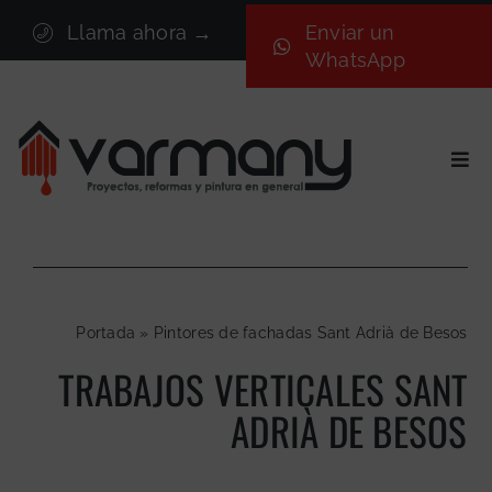
Saltar
Llama ahora →
Enviar un
al
WhatsApp
contenido
Togg
Navi
Inicio
Sectores
Servicios
Portada
»
Pintores de fachadas Sant Adrià de Besos
Proyectos
TRABAJOS VERTICALES SANT
Nosotros
ADRIÀ DE BESOS
Blog
Contacto