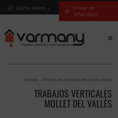
Saltar
Llama ahora →
Enviar un
al
WhatsApp
contenido
Togg
Navi
Inicio
Sectores
Servicios
Portada
»
Pintores de fachadas Mollet del Vallès
Proyectos
TRABAJOS VERTICALES
Nosotros
MOLLET DEL VALLÈS
Blog
Contacto