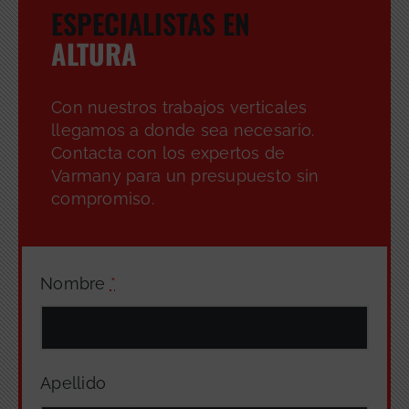
ESPECIALISTAS EN
ALTURA
Con nuestros trabajos verticales
GRATUITA
llegamos a donde sea necesario.
Contacta con los expertos de
Varmany para un presupuesto sin
compromiso.
Nombre
*
Apellido