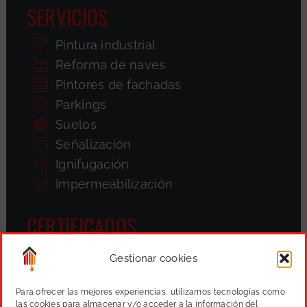
SERVICIOS
Pintura industrial
Reforma de naves
Pintores de fachadas
Parkings
Suelos
Señalización
Ignifugación
Impermeabilización
CERTIFICADOS
Gestionar cookies
Para ofrecer las mejores experiencias, utilizamos tecnologías como
las cookies para almacenar y/o acceder a la información del