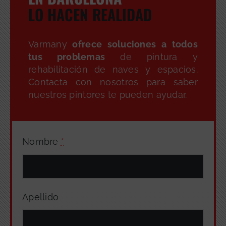
LO HACEN REALIDAD
Varmany
ofrece soluciones a todos
tus problemas
de pintura y
rehabilitación de naves y espacios.
Contacta con nosotros para saber
nuestros pintores te pueden ayudar.
Nombre
*
Apellido