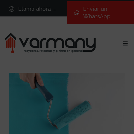
Saltar
Llama ahora →
Enviar un
al
WhatsApp
contenido
Togg
Navi
Inicio
Sectores
Servicios
Proyectos
Nosotros
Blog
Contacto