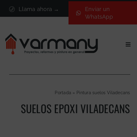
Saltar
Llama ahora →
Enviar un
al
WhatsApp
contenido
Togg
Navi
Inicio
Sectores
Servicios
Portada
»
Pintura suelos Viladecans
Proyectos
SUELOS EPOXI VILADECANS
Nosotros
Blog
Contacto