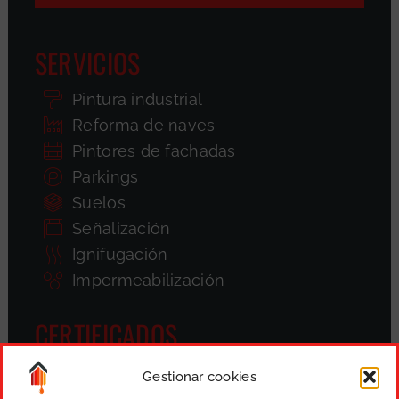
SERVICIOS
Pintura industrial
Reforma de naves
Pintores de fachadas
Parkings
Suelos
Señalización
Ignifugación
Impermeabilización
CERTIFICADOS
Gestionar cookies