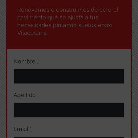
Renovamos o construimos de cero el
pavimento que se ajusta a tus
necesidades pintando suelos epoxi
Viladecans.
Nombre
*
Apellido
Email
*