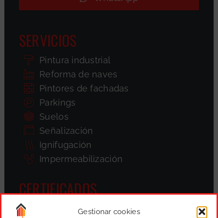
SERVICIOS
Pintura industrial
Reforma de naves
Pintores de fachadas
Parkings
Suelos
Señalización
Ignifugación
Impermeabilización
CERTIFICADOS
Gestionar cookies