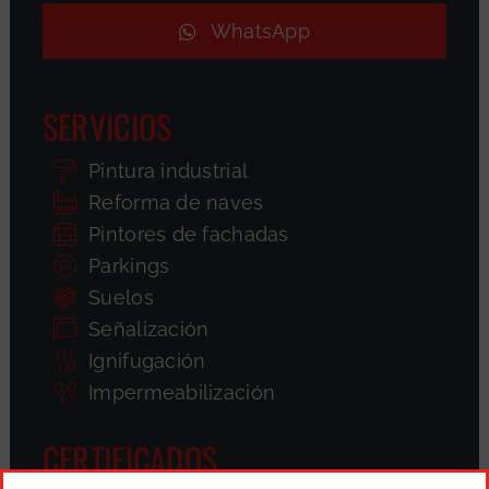
WhatsApp
SERVICIOS
Pintura industrial
Reforma de naves
Pintores de fachadas
Parkings
Suelos
Señalización
Ignifugación
Impermeabilización
CERTIFICADOS