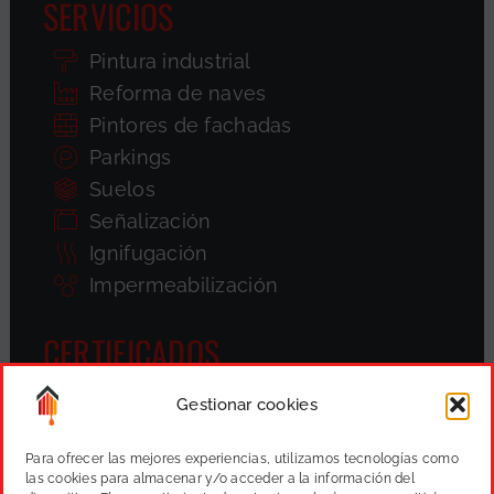
SERVICIOS
Pintura industrial
Reforma de naves
Pintores de fachadas
Parkings
Suelos
Señalización
Ignifugación
Impermeabilización
CERTIFICADOS
Gestionar cookies
Para ofrecer las mejores experiencias, utilizamos tecnologías como
las cookies para almacenar y/o acceder a la información del