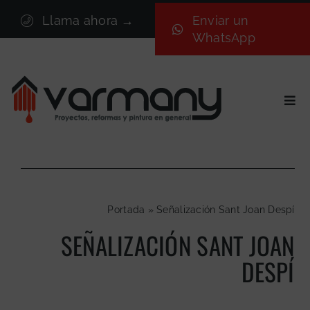
Saltar
Llama ahora →
Enviar un
al
WhatsApp
contenido
Togg
Navi
Inicio
Sectores
Servicios
Portada
»
Señalización Sant Joan Despí
Proyectos
SEÑALIZACIÓN SANT JOAN
Nosotros
DESPÍ
Blog
Contacto