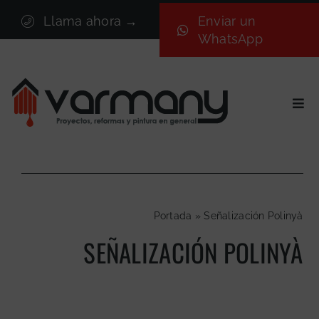
Saltar
Llama ahora →
Enviar un
al
WhatsApp
contenido
Togg
Navi
Inicio
Sectores
Servicios
Portada
»
Señalización Polinyà
Proyectos
SEÑALIZACIÓN POLINYÀ
Nosotros
Blog
Contacto