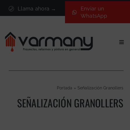
Saltar
Llama ahora →
Enviar un
al
WhatsApp
contenido
Togg
Navi
Inicio
Sectores
Servicios
Portada
»
Señalización Granollers
Proyectos
SEÑALIZACIÓN GRANOLLERS
Nosotros
Blog
Contacto