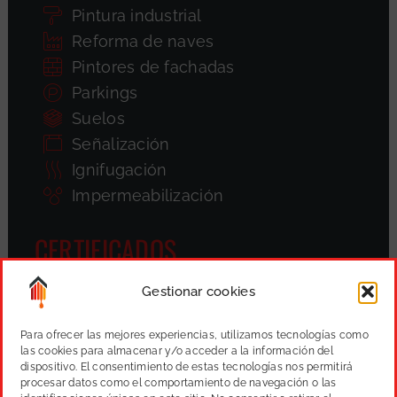
Pintura industrial
Reforma de naves
Pintores de fachadas
Parkings
Suelos
Señalización
Ignifugación
Impermeabilización
CERTIFICADOS
Gestionar cookies
Para ofrecer las mejores experiencias, utilizamos tecnologías como
las cookies para almacenar y/o acceder a la información del
dispositivo. El consentimiento de estas tecnologías nos permitirá
procesar datos como el comportamiento de navegación o las