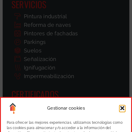
SERVICIOS
Pintura industrial
Reforma de naves
Pintores de fachadas
Parkings
Suelos
Señalización
Ignifugación
Impermeabilización
CERTIFICADOS
Gestionar cookies
Para ofrecer las mejores experiencias, utilizamos tecnologías como
las cookies para almacenar y/o acceder a la información del