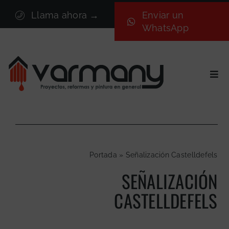
Saltar
Llama ahora →
Enviar un
al
WhatsApp
contenido
Togg
Navi
Inicio
Sectores
Servicios
Portada
»
Señalización Castelldefels
Proyectos
SEÑALIZACIÓN
Nosotros
CASTELLDEFELS
Blog
Contacto