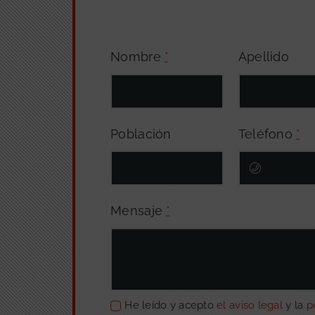
Nombre
*
Apellido
Población
Teléfono
*
Mensaje
*
He leído y acepto
el aviso legal
y la
p