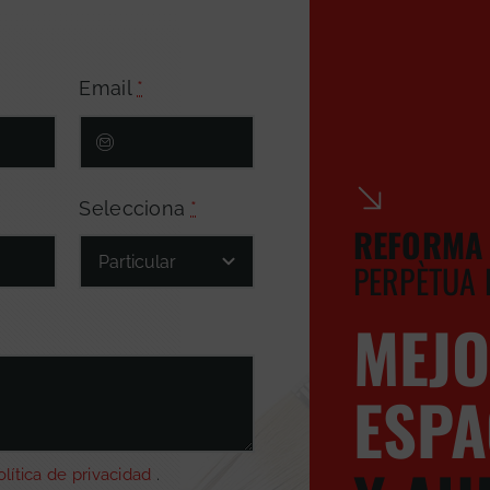
Email
*
Selecciona
*
REFORMA 
PERPÈTUA
MEJ
ESPA
olítica de privacidad
.