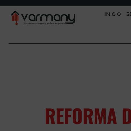
Saltar
al
INICIO
S
contenido
REFORMA D