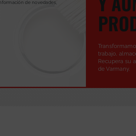
Y AU
información de novedades,
PROD
Transformamos
trabajo, alma
Recupera su ap
de Varmany.