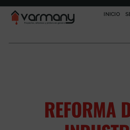
Saltar
al
INICIO
S
contenido
REFORMA D