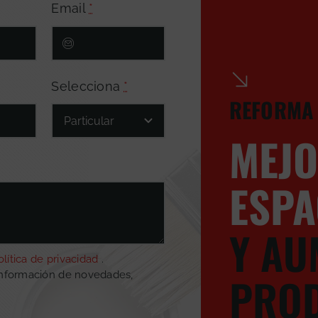
Email
*
Selecciona
*
REFORMA 
MEJ
ESPA
Y AU
olítica de privacidad
.
PROD
información de novedades,