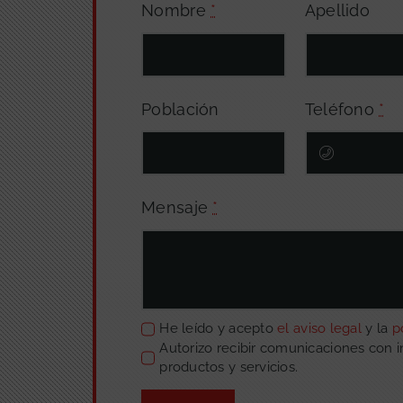
Nombre
*
Apellido
Población
Teléfono
*
Mensaje
*
He leído y acepto
el aviso legal
y la
p
Autorizo recibir comunicaciones con 
productos y servicios.