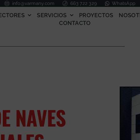
info@varmany.com
663 722 329
WhatsApp
ECTORES
SERVICIOS
PROYECTOS
NOSOT
CONTACTO
E NAVES