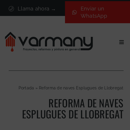
Saltar
Llama ahora →
Enviar un
al
WhatsApp
contenido
Togg
Navi
Inicio
Sectores
Servicios
Portada
»
Reforma de naves Esplugues de Llobregat
Proyectos
REFORMA DE NAVES
Nosotros
ESPLUGUES DE LLOBREGAT
Blog
Contacto