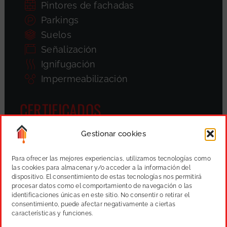
Pintores de fachadas
Parkings
Suelos
Señalización
Ignifugación
Impermeabilización
CERTIFICADOS
Gestionar cookies
Para ofrecer las mejores experiencias, utilizamos tecnologías como
las cookies para almacenar y/o acceder a la información del
dispositivo. El consentimiento de estas tecnologías nos permitirá
procesar datos como el comportamiento de navegación o las
identificaciones únicas en este sitio. No consentir o retirar el
consentimiento, puede afectar negativamente a ciertas
características y funciones.