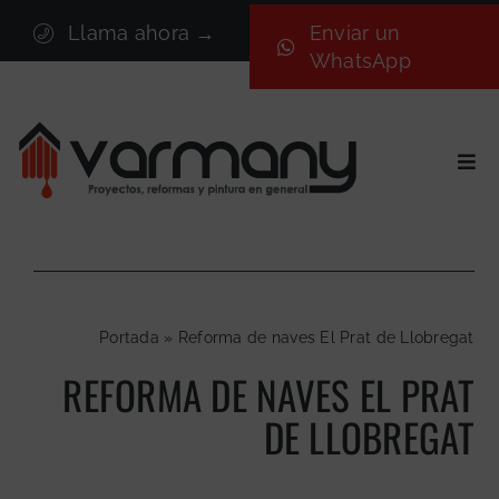
Saltar
Llama ahora →
Enviar un
al
WhatsApp
contenido
Togg
Navi
Inicio
Sectores
Servicios
Portada
»
Reforma de naves El Prat de Llobregat
Proyectos
REFORMA DE NAVES EL PRAT
Nosotros
DE LLOBREGAT
Blog
Contacto