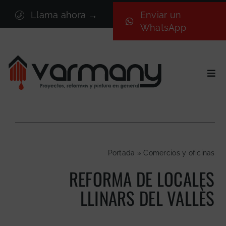
Saltar
Llama ahora →
Enviar un
al
WhatsApp
contenido
Togg
Navi
Inicio
Sectores
Servicios
Portada
»
Comercios y oficinas
Proyectos
REFORMA DE LOCALES
Nosotros
LLINARS DEL VALLÈS
Blog
Contacto