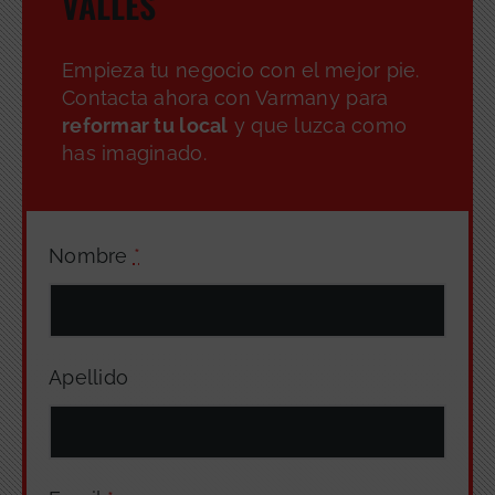
VALLÈS
Empieza tu negocio con el mejor pie.
Contacta ahora con Varmany para
reformar tu local
y que luzca como
has imaginado.
Nombre
*
Apellido