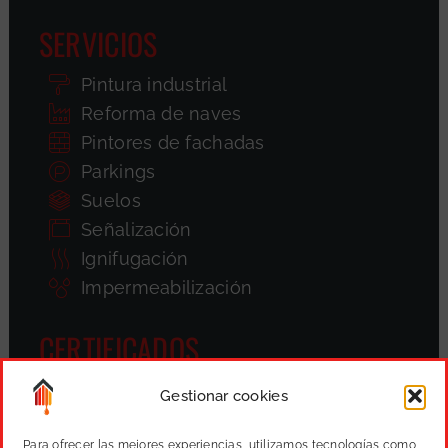
SERVICIOS
Pintura industrial
Reforma de naves
Pintores de fachadas
Parkings
Suelos
Señalización
Ignifugación
Impermeabilización
CERTIFICADOS
Gestionar cookies
Para ofrecer las mejores experiencias, utilizamos tecnologías como