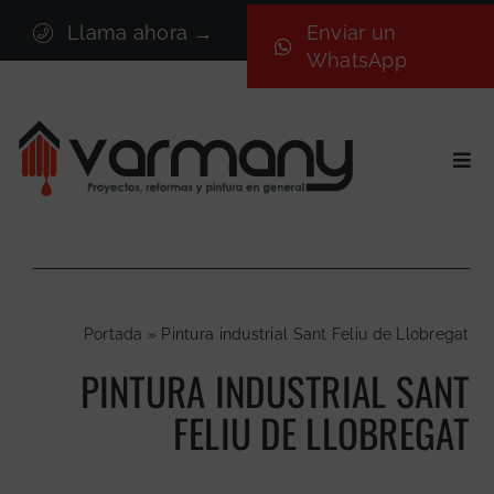
Saltar
Llama ahora →
Enviar un
al
WhatsApp
contenido
Togg
Navi
Inicio
Sectores
Servicios
Portada
»
Pintura industrial Sant Feliu de Llobregat
Proyectos
PINTURA INDUSTRIAL SANT
Nosotros
FELIU DE LLOBREGAT
Blog
Contacto