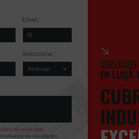
Email
*
Selecciona
*
SERVICIOS
EN LLIÇÀ
CUBR
INDU
EXCE
olítica de privacidad
.
información de novedades,