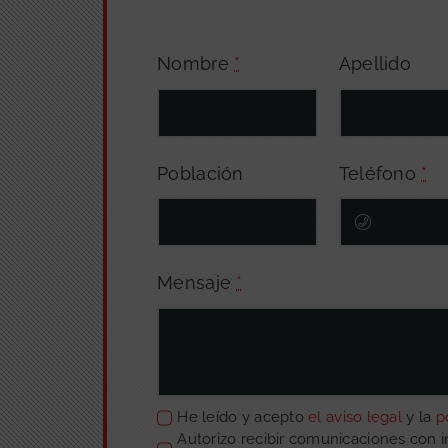
Nombre
*
Apellido
Población
Teléfono
*
Mensaje
*
He leído y acepto
el aviso legal
y la
p
Autorizo recibir comunicaciones con 