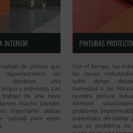
A INTERIOR
PINTURAS PROTECT
trabajo de pintura que
Con el tiempo, las est
, rejuvenecemos las
las naves industrial
ias dándoles una
sufrir daños deb
 limpia y ordenada. Las
humedad o las filtrac
 trabajo de una nave
nuestra pintura indust
 tienen mucho tránsito,
d’Amunt soluciona
s importante utilizar
problema, impermeabil
de calidad para estas
superficies afectadas 
s.
que el problema no