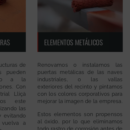
ORAS
ELEMENTOS METÁLICOS
ructuras de
Renovamos o instalamos las
es pueden
puertas metálicas de las naves
ido a la
industriales, o las vallas
iones. Con
exteriores del recinto y pintamos
rial Lliçà
con los colores corporativos para
mos este
mejorar la imagen de la empresa.
izando las
Estos elementos son propensos
y evitando
al óxido, por lo que eliminamos
 vuelva a
todo rastro de corrosión antes de