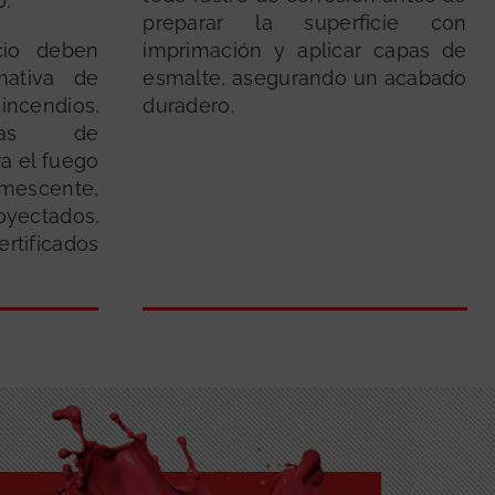
.
preparar la superficie con
io deben
imprimación y aplicar capas de
mativa de
esmalte, asegurando un acabado
cendios.
duradero.
emas de
ra el fuego
escente,
oyectados.
tificados
GRATUITA