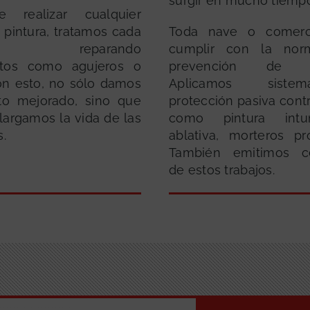
surgir en mucho tiempo
 realizar cualquier
 pintura, tratamos cada
Toda nave o comerc
icie reparando
cumplir con la nor
ctos como agujeros o
prevención de in
Con esto, no sólo damos
Aplicamos sist
to mejorado, sino que
protección pasiva cont
largamos la vida de las
como pintura intum
s.
ablativa, morteros pr
También emitimos cer
de estos trabajos.